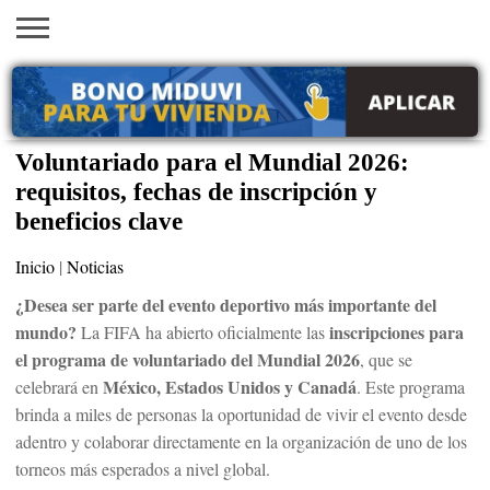
INICIO
AYUDAS
VACANTES
SACA
EMPLEOS
TRÁMITES
PRÉSTAMOS
CURSOS
HOGAR
BELLEZA
ECONÓMICAS
EN EEUU
TU
VISA
Voluntariado para el Mundial 2026:
requisitos, fechas de inscripción y
beneficios clave
Inicio
|
Noticias
¿Desea ser parte del evento deportivo más importante del
mundo?
inscripciones para
La FIFA ha abierto oficialmente las
el programa de voluntariado del Mundial 2026
, que se
México, Estados Unidos y Canadá
celebrará en
. Este programa
brinda a miles de personas la oportunidad de vivir el evento desde
adentro y colaborar directamente en la organización de uno de los
torneos más esperados a nivel global.