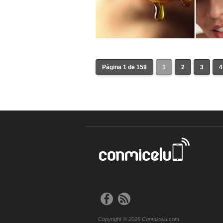
Página 1 de 159
1
2
3
4
Copyright © 2026 Conmicelu.com