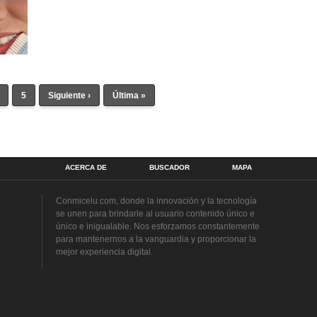
5
Siguiente ›
Última »
ACERCA DE
BUSCADOR
MAPA
Conmicelu.com, donde la innovación y la tecnología
se unen para brindarle al usuario contenido único e
único e inigualable. Nos esforzamos constantemente
para mantenernos a la vanguardia y proporcionar la
mejor experiencia digital.