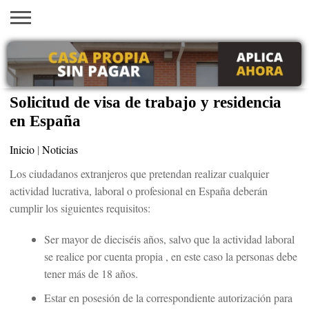
INICIO
AYUDAS
VACANTES
SACA
EMPLEOS
TRÁMITES
PRÉSTAMOS
CURSOS
HOGAR
BELLEZA
ECONÓMICAS
EN EEUU
TU
VISA
Solicitud de visa de trabajo y residencia
en España
Inicio
|
Noticias
Los ciudadanos extranjeros que pretendan realizar cualquier
actividad lucrativa, laboral o profesional en España deberán
cumplir los siguientes requisitos:
Ser mayor de dieciséis años, salvo que la actividad laboral
se realice por cuenta propia , en este caso la personas debe
tener más de 18 años.
Estar en posesión de la correspondiente autorización para