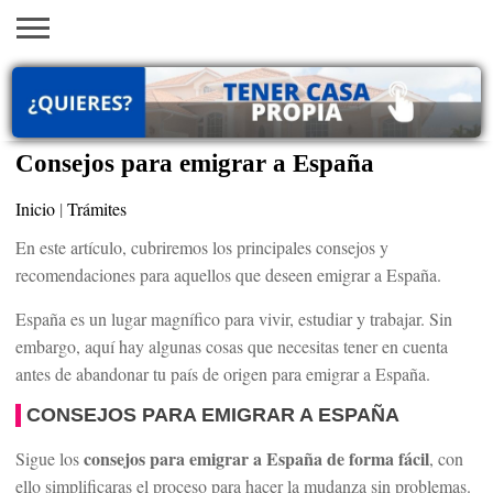
INICIO
AYUDAS
VACANTES
SACA
EMPLEOS
TRÁMITES
PRÉSTAMOS
CURSOS
HOGAR
BELLEZA
ECONÓMICAS
EN EEUU
TU
VISA
Consejos para emigrar a España
Inicio
|
Trámites
En este artículo, cubriremos los principales consejos y
recomendaciones para aquellos que deseen emigrar a España.
España es un lugar magnífico para vivir, estudiar y trabajar. Sin
embargo, aquí hay algunas cosas que necesitas tener en cuenta
antes de abandonar tu país de origen para emigrar a España.
CONSEJOS PARA EMIGRAR A ESPAÑA
consejos para emigrar a España de forma fácil
Sigue los
, con
ello simplificaras el proceso para hacer la mudanza sin problemas.