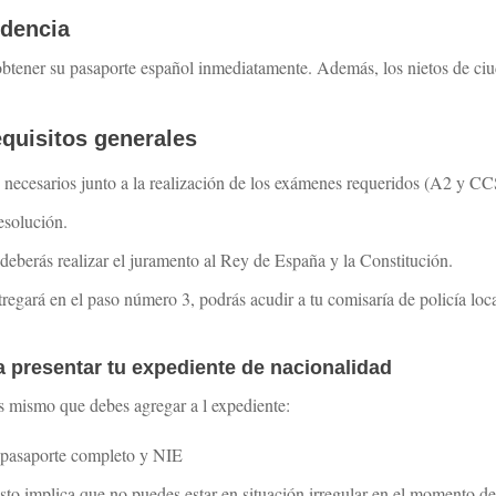
ndencia
obtener su pasaporte español inmediatamente. Además, los nietos de c
equisitos generales
necesarios junto a la realización de los exámenes requeridos (A2 y C
resolución.
deberás realizar el juramento al Rey de España y la Constitución.
egará en el paso número 3, podrás acudir a tu comisaría de policía loca
presentar tu expediente de nacionalidad
s mismo que debes agregar a l expediente:
 pasaporte completo y NIE
sto implica que no puedes estar en situación irregular en el momento de 