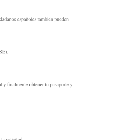
iudadanos españoles también pueden
CSE).
l y finalmente obtener tu pasaporte y
la solicitud.