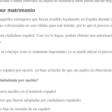
ocidad o haber renovado su tarjeta de residencia tarde puede afectar ne
por matrimonio
 aquellos extranjeros que hayan residido legalmente en España durante
 o divorciadas no son válidas para este trámite, por lo que el proceso e
 un ciudadano español. Una vez lo hagas, podrás obtener una autorizació
o.
u cónyuge (esto es realmente importante) ya se puede iniciar el proceso
o español por opción en base al hecho de que sus padres la obtuvieron 
ciudadanía por opción?
eros nacidos en el territorio español
ero que fueron adoptadas por ciudadanos españoles
o bajo la custodia de un español