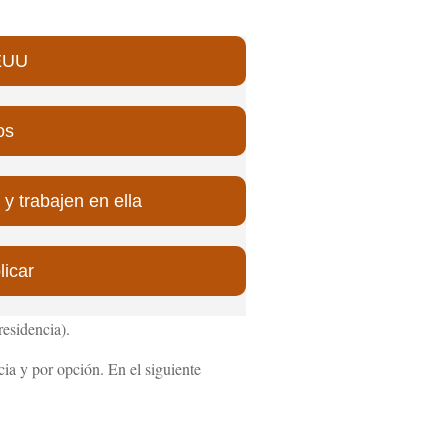
EEUU
os
 trabajen en ella
licar
esidencia).
ia y por opción. En el siguiente