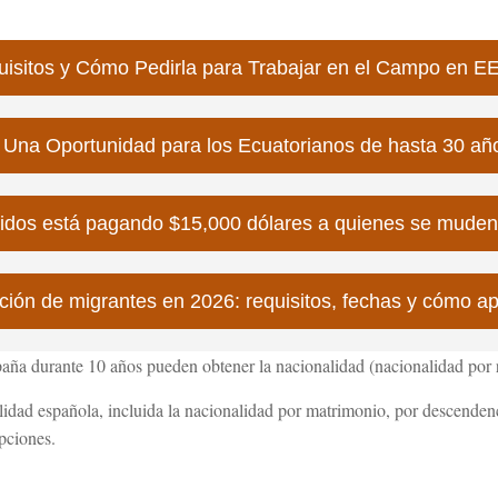
isitos y Cómo Pedirla para Trabajar en el Campo en 
a: Una Oportunidad para los Ecuatorianos de hasta 30 añ
idos está pagando $15,000 dólares a quienes se muden y
ión de migrantes en 2026: requisitos, fechas y cómo ap
aña durante 10 años pueden obtener la nacionalidad (nacionalidad por r
lidad española, incluida la nacionalidad por matrimonio, por descendenc
pciones.