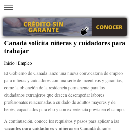
INICIO
AYUDAS
VACANTES
SACA
EMPLEOS
TRÁMITES
PRÉSTAMOS
CURSOS
HOGAR
BELLEZA
ECONÓMICAS
EN EEUU
TU
VISA
Canadá solicita niñeras y cuidadores para
trabajar
Inicio
|
Empleo
El Gobierno de Canadá lanzó una nueva convocatoria de empleo
para niñeras y cuidadores con una serie de incentivos y garantías,
como la obtención de la residencia permanente para los
ciudadanos extranjeros que deseen desempeñar labores
profesionales relacionadas a cuidado de adultos mayores y de
bebés, capacitados para ello y con experiencia previa en el campo.
A continuación, conoce los requisitos y pasos para aplicar a las
vacantes para cuidadores y niñeras en Canadá
durante