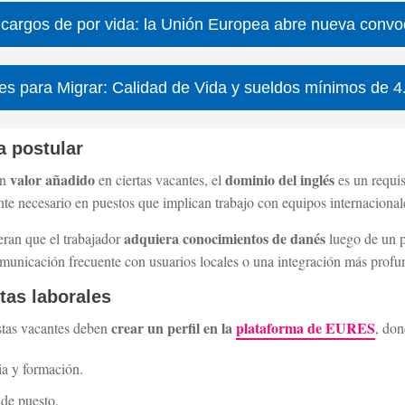
 cargos de por vida: la Unión Europea abre nueva convo
es para Migrar: Calidad de Vida y sueldos mínimos de 4
a postular
valor añadido
dominio del inglés
un
en ciertas vacantes, el
es un requis
te necesario en puestos que implican trabajo con equipos internacionale
adquiera conocimientos de danés
ran que el trabajador
luego de un p
nicación frecuente con usuarios locales o una integración más profund
tas laborales
crear un perfil en la
plataforma de EURES
estas vacantes deben
, don
ia y formación.
o de puesto.