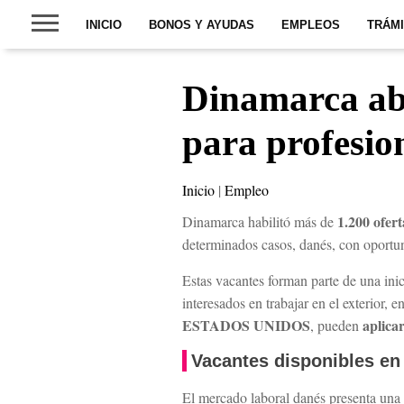
INICIO
BONOS Y AYUDAS
EMPLEOS
TRÁM
Dinamarca abr
para profesio
Inicio
|
Empleo
1.200 ofer
Dinamarca habilitó más de
determinados casos, danés, con oportun
Estas vacantes forman parte de una ini
interesados en trabajar en el exterior,
ESTADOS UNIDOS
aplica
, pueden
Vacantes disponibles en
El mercado laboral danés presenta un