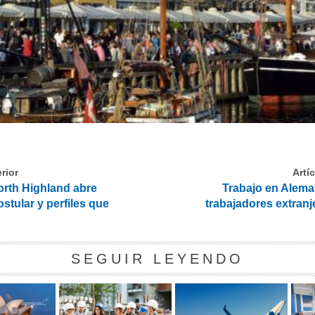
rior
Artí
rth Highland abre
Trabajo en Alema
tular y perfiles que
trabajadores extranj
SEGUIR LEYENDO