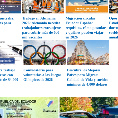
ustralia:
Trabajo en Alemania
Migración circular
Oport
es para
2026: Alemania necesita
Ecuador España:
Estad
trabajadores extranjeros
requisitos, cómo postular
docen
para cubrir más de 600
y quiénes pueden viajar
sueld
mil vacantes
en 2026
anual
ce trabajo
Convocatoria para
Descubre los Mejores
eros con
voluntarios a los Juegos
Países para Migrar:
s de $4.000
Olímpicos de 2026
Calidad de Vida y sueldos
mínimos de 4.000 dólares