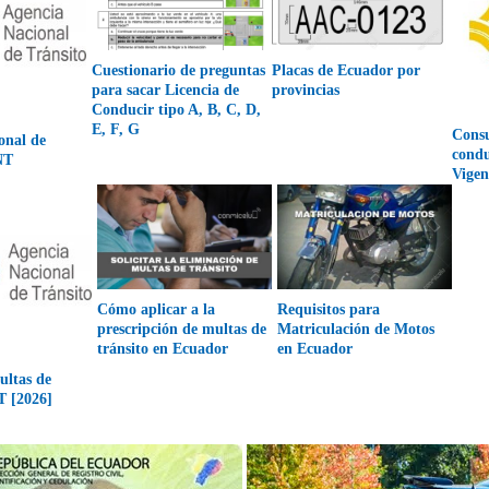
Cuestionario de preguntas
Placas de Ecuador por
para sacar Licencia de
provincias
Conducir tipo A, B, C, D,
E, F, G
Consu
onal de
condu
NT
Vigen
Cómo aplicar a la
Requisitos para
prescripción de multas de
Matriculación de Motos
tránsito en Ecuador
en Ecuador
ultas de
T [2026]