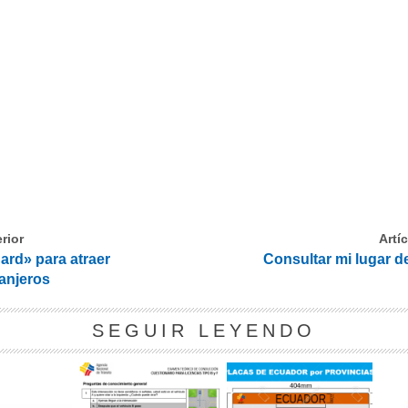
rior
Artí
ard» para atraer
Consultar mi lugar d
ranjeros
SEGUIR LEYENDO