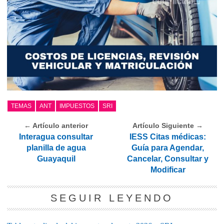
TEMAS
ANT
IMPUESTOS
SRI
← Artículo anterior
Artículo Siguiente →
Interagua consultar
IESS Citas médicas:
planilla de agua
Guía para Agendar,
Guayaquil
Cancelar, Consultar y
Modificar
SEGUIR LEYENDO