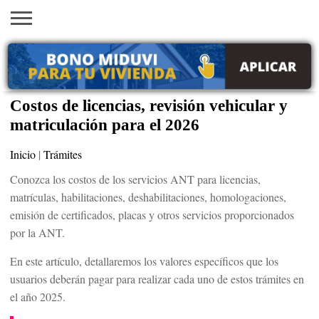
INICIO
AYUDAS
VACANTES
SACA
EMPLEOS
TRÁMITES
PRÉSTAMOS
CURSOS
HOGAR
BELLEZA
ECONÓMICAS
EN EEUU
TU
VISA
Costos de licencias, revisión vehicular y
matriculación para el 2026
Inicio
|
Trámites
Conozca los costos de los servicios ANT para licencias,
matrículas, habilitaciones, deshabilitaciones, homologaciones,
emisión de certificados, placas y otros servicios proporcionados
por la ANT.
En este artículo, detallaremos los valores específicos que los
usuarios deberán pagar para realizar cada uno de estos trámites en
el año 2025.