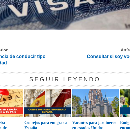
rior
Artí
ncia de conducir tipo
Consultar si soy vo
dad
SEGUIR LEYENDO
eba
Consejos para emigrar a
Vacantes para jardineros
Emigr
n de
España
en estados Unidos
encon