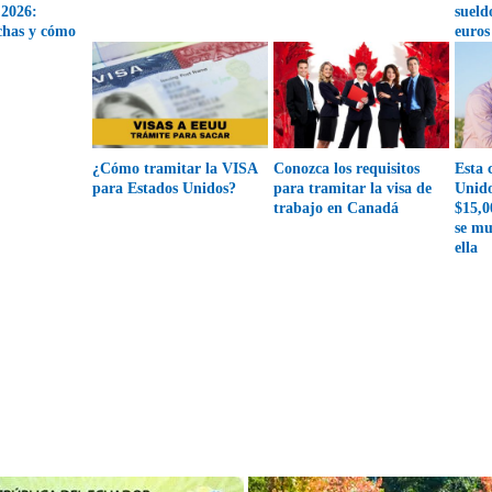
 2026:
sueld
echas y cómo
euros
¿Cómo tramitar la VISA
Conozca los requisitos
Esta 
para Estados Unidos?
para tramitar la visa de
Unido
trabajo en Canadá
$15,0
se mu
ella