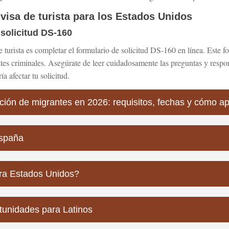
 visa de turista para los Estados Unidos
 solicitud DS-160
de turista es completar el formulario de solicitud DS-160 en línea. Este 
ntes criminales. Asegúrate de leer cuidadosamente las preguntas y respo
a afectar tu solicitud.
ión de migrantes en 2026: requisitos, fechas y cómo ap
España
ra Estados Unidos?
rtunidades para Latinos