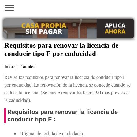
INICIO
AYUDAS
VACANTES
SACA
EMPLEOS
TRÁMITES
PRÉSTAMOS
CURSOS
HOGAR
BELLEZA
ECONÓMICAS
EN EEUU
TU
VISA
Requisitos para renovar la licencia de
conducir tipo F por caducidad
Inicio
|
Trámites
Revise los requisitos para renovar la licencia de conducir tipo F
por caducidad. La renovación de la licencia se concede cuando se
caduca la licencia. (Se puede renovar hasta con 90 días previos a
la caducidad).
Requisitos para renovar la licencia de
conducir tipo F :
Original de cédula de ciudadanía.