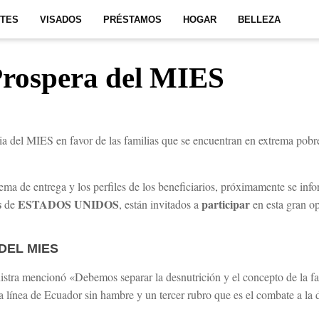
ITES
VISADOS
PRÉSTAMOS
HOGAR
BELLEZA
rospera del MIES
a del MIES en favor de las familias que se encuentran en extrema pobrez
ema de entrega y los perfiles de los beneficiarios, próximamente se inf
s
ESTADOS UNIDOS
participar
de
, están invitados a
en esta gran o
DEL MIES
nistra mencionó «Debemos separar la desnutrición y el concepto de la fa
 línea de Ecuador sin hambre y un tercer rubro que es el combate a la d