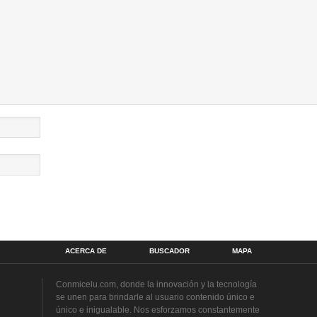
ACERCA DE
BUSCADOR
MAPA
Conmicelu.com, donde la innovación y la tecnología
se unen para brindarle al usuario contenido único e
único e inigualable. Nos esforzamos constantemente