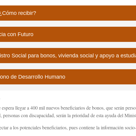
 ¿Cómo recibir?
cia con Futuro
istro Social para bonos, vivienda social y apoyo a estu
l Bono de Desarrollo Humano
.
 espera llegar a 400 mil nuevos beneficiarios de bonos, que serán pers
 personas con discapacidad, serán la prioridad de esta ayuda del Minist
tectar a los potenciales beneficiarios, pues contiene la información soci