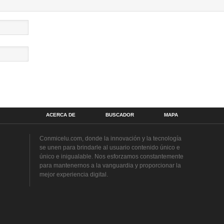
ACERCA DE
BUSCADOR
MAPA
Conmicelu.com, donde la innovación y la tecnología
se unen para brindarle al usuario contenido único e
único e inigualable. Nos esforzamos constantemente
para mantenernos a la vanguardia y proporcionar la
mejor experiencia digital.