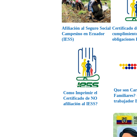
Afiliación al Seguro Social
Certificado d
Campesino en Ecuador
cumplimient
(IESS)
obligaciones
Que son Car
Como Imprimir el
Familiares? 
Certificado de NO
trabajador 
afiliación al IESS?