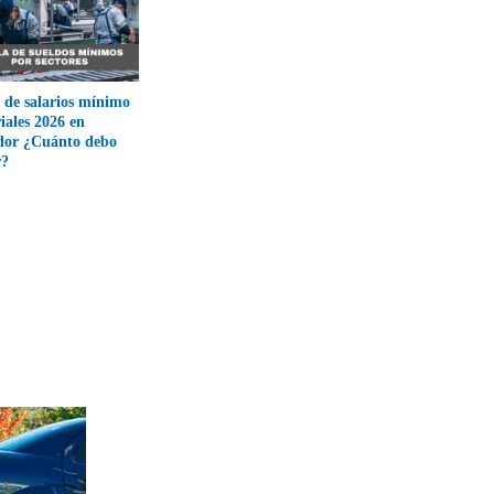
 de salarios mínimo
riales 2026 en
dor ¿Cuánto debo
r?