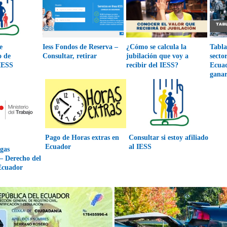
e
Iess Fondos de Reserva –
¿Cómo se calcula la
Tabla
o de
Consultar, retirar
jubilación que voy a
secto
 IESS
recibir del IESS?
Ecua
gana
Pago de Horas extras en
Consultar si estoy afiliado
Ecuador
al IESS
gas
– Derecho del
Ecuador