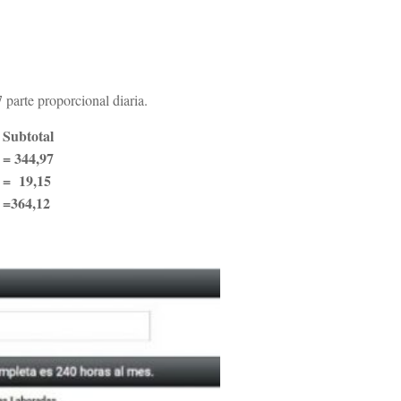
parte proporcional diaria.
Subtotal
= 344,97
= 19,15
=364,12