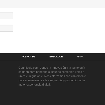
ACERCA DE
BUSCADOR
MAPA
Conmicelu.com, donde la innovación y la tecnología
se unen para brindarle al usuario contenido único e
único e inigualable. Nos esforzamos constantemente
para mantenernos a la vanguardia y proporcionar la
mejor experiencia digital.