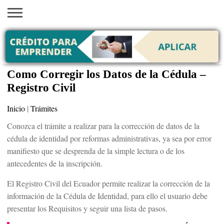
INICIO
AYUDAS
VACANTES
SACA
EMPLEOS
TRÁMITES
PRÉSTAMOS
CURSOS
HOGAR
BELLEZA
ECONÓMICAS
EN EEUU
TU
VISA
Como Corregir los Datos de la Cédula –
Registro Civil
Inicio
|
Trámites
Conozca el trámite a realizar para la corrección de datos de la
cédula de identidad por reformas administrativas, ya sea por error
manifiesto que se desprenda de la simple lectura o de los
antecedentes de la inscripción.
El Registro Civil del Ecuador permite realizar la corrección de la
información de la Cédula de Identidad, para ello el usuario debe
presentar los Requisitos y seguir una lista de pasos.