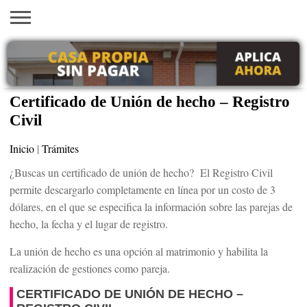
INICIO
AYUDAS
VACANTES
SACA
EMPLEOS
TRÁMITES
PRÉSTAMOS
CURSOS
HOGAR
BELLEZA
ECONÓMICAS
EN EEUU
TU
VISA
Certificado de Unión de hecho – Registro
Civil
Inicio
|
Trámites
¿Buscas un certificado de unión de hecho? El Registro Civil
permite descargarlo completamente en línea por un costo de 3
dólares, en el que se especifica la información sobre las parejas de
hecho, la fecha y el lugar de registro.
La unión de hecho es una opción al matrimonio y habilita la
realización de gestiones como pareja.
CERTIFICADO DE UNIÓN DE HECHO –