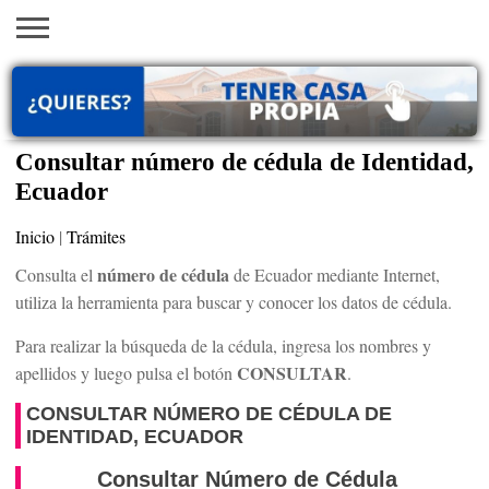
INICIO
AYUDAS
VACANTES
SACA
EMPLEOS
TRÁMITES
PRÉSTAMOS
CURSOS
HOGAR
BELLEZA
ECONÓMICAS
EN EEUU
TU
VISA
Consultar número de cédula de Identidad,
Ecuador
Inicio
|
Trámites
número de cédula
Consulta el
de Ecuador mediante Internet,
utiliza la herramienta para buscar y conocer los datos de cédula.
Para realizar la búsqueda de la cédula, ingresa los nombres y
CONSULTAR
apellidos y luego pulsa el botón
.
CONSULTAR NÚMERO DE CÉDULA DE
IDENTIDAD, ECUADOR
Consultar Número de Cédula