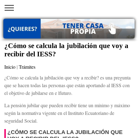
INICIO
AYUDAS
VACANTES
SACA
EMPLEOS
TRÁMITES
PRÉSTAMOS
CURSOS
HOGAR
BELLEZA
ECONÓMICAS
EN EEUU
TU
VISA
¿Cómo se calcula la jubilación que voy a
recibir del IESS?
Inicio
|
Trámites
¿Cómo se calcula la jubilación que voy a recibir? es una pregunta
que se hacen todas las personas que están aportando al IESS con
el objetivo de jubilarse en e lfuturo.
La pensión jubilar que pueden recibir tiene un mínimo y máximo
según la normativa vigente en el Instituto Ecuatoriano de
seguridad Social.
¿CÓMO SE CALCULA LA JUBILACIÓN QUE