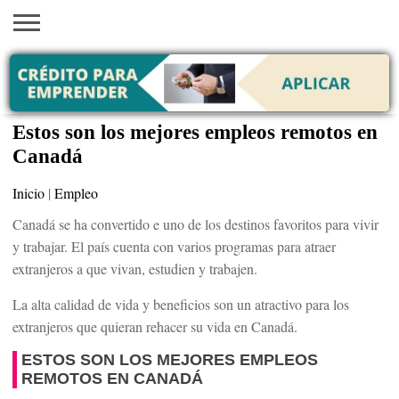
INICIO
AYUDAS
VACANTES
SACA
EMPLEOS
TRÁMITES
PRÉSTAMOS
CURSOS
HOGAR
BELLEZA
ECONÓMICAS
EN EEUU
TU
VISA
Estos son los mejores empleos remotos en
Canadá
Inicio
|
Empleo
Canadá se ha convertido e uno de los destinos favoritos para vivir
y trabajar. El país cuenta con varios programas para atraer
extranjeros a que vivan, estudien y trabajen.
La alta calidad de vida y beneficios son un atractivo para los
extranjeros que quieran rehacer su vida en Canadá.
ESTOS SON LOS MEJORES EMPLEOS
REMOTOS EN CANADÁ