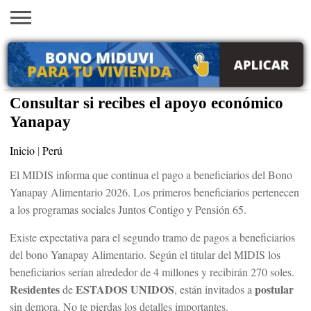
INICIO
AYUDAS
VACANTES
SACA
EMPLEOS
TRÁMITES
PRÉSTAMOS
CURSOS
HOGAR
BELLEZA
ECONÓMICAS
EN EEUU
TU
VISA
Consultar si recibes el apoyo económico
Yanapay
Inicio
|
Perú
El MIDIS informa que continua el pago a beneficiarios del Bono
Yanapay Alimentario 2026. Los primeros beneficiarios pertenecen
a los programas sociales Juntos Contigo y Pensión 65.
Existe expectativa para el segundo tramo de pagos a beneficiarios
del bono Yanapay Alimentario. Según el titular del MIDIS los
beneficiarios serían alrededor de 4 millones y recibirán 270 soles.
Residentes
ESTADOS UNIDOS
postular
de
, están invitados a
sin demora. No te pierdas los detalles importantes.