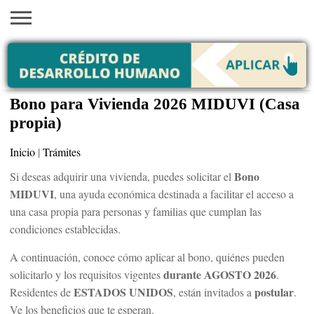
INICIO
AYUDAS
VACANTES
SACA
EMPLEOS
TRÁMITES
PRÉSTAMOS
CURSOS
HOGAR
BELLEZA
ECONÓMICAS
EN EEUU
TU
VISA
Bono para Vivienda 2026 MIDUVI (Casa
propia)
Inicio
|
Trámites
Bono
Si deseas adquirir una vivienda, puedes solicitar el
MIDUVI
, una ayuda económica destinada a facilitar el acceso a
una casa propia para personas y familias que cumplan las
condiciones establecidas.
A continuación, conoce cómo aplicar al bono, quiénes pueden
durante AGOSTO 2026
solicitarlo y los requisitos vigentes
.
ESTADOS UNIDOS
postular
Residentes de
, están invitados a
.
Ve los beneficios que te esperan.