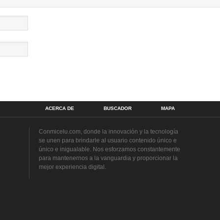
ACERCA DE
BUSCADOR
MAPA
Conmicelu.com, donde la innovación y la tecnología
se unen para brindarle al usuario contenido único e
único e inigualable. Nos esforzamos constantemente
para mantenernos a la vanguardia y proporcionar la
mejor experiencia digital.