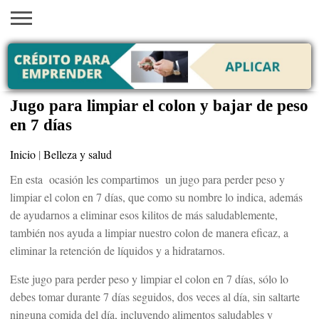
INICIO
AYUDAS
VACANTES
SACA
EMPLEOS
TRÁMITES
PRÉSTAMOS
CURSOS
HOGAR
BELLEZA
ECONÓMICAS
EN EEUU
TU
VISA
Jugo para limpiar el colon y bajar de peso
en 7 días
Inicio
|
Belleza y salud
En esta ocasión les compartimos un jugo para perder peso y
limpiar el colon en 7 días, que como su nombre lo indica, además
de ayudarnos a eliminar esos kilitos de más saludablemente,
también nos ayuda a limpiar nuestro colon de manera eficaz, a
eliminar la retención de líquidos y a hidratarnos.
Este jugo para perder peso y limpiar el colon en 7 días, sólo lo
debes tomar durante 7 días seguidos, dos veces al día, sin saltarte
ninguna comida del día, incluyendo alimentos saludables y