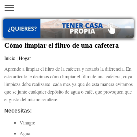
INICIO
AYUDAS
VACANTES
SACA
EMPLEOS
TRÁMITES
PRÉSTAMOS
CURSOS
HOGAR
BELLEZA
ECONÓMICAS
EN EEUU
TU
VISA
Cómo limpiar el filtro de una cafetera
Inicio
|
Hogar
Aprende a limpiar el filtro de la cafetera y notarás la diferencia. En
este artículo te decimos cómo limpiar el filtro de una cafetera, cuya
limpieza debe realizarse cada mes ya que de esta manera evitamos
que se junte cualquier depósito de agua o café, que provoquen que
el gusto del mismo se altere.
Necesitas:
Vinagre
Agua