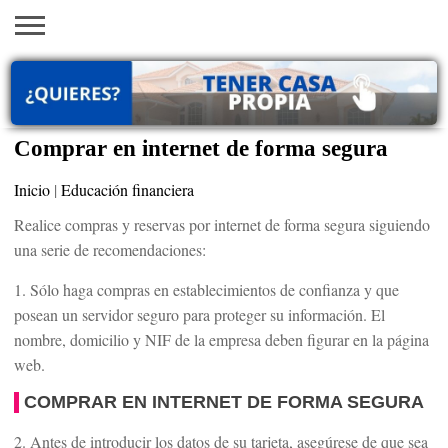
INICIO
AYUDAS
VACANTES
SACA
EMPLEOS
TRÁMITES
PRÉSTAMOS
CURSOS
HOGAR
BELLEZA
ECONÓMICAS
EN EEUU
TU
VISA
Comprar en internet de forma segura
Inicio
|
Educación financiera
Realice compras y reservas por internet de forma segura siguiendo
una serie de recomendaciones:
1. Sólo haga compras en establecimientos de confianza y que
posean un servidor seguro para proteger su información. El
nombre, domicilio y NIF de la empresa deben figurar en la página
web.
COMPRAR EN INTERNET DE FORMA SEGURA
2. Antes de introducir los datos de su tarjeta, asegúrese de que sea