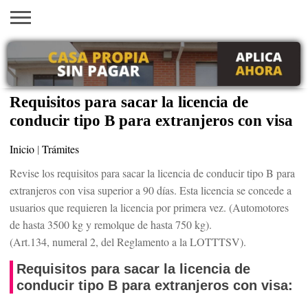
INICIO
AYUDAS
VACANTES
SACA
EMPLEOS
TRÁMITES
PRÉSTAMOS
CURSOS
HOGAR
BELLEZA
ECONÓMICAS
EN EEUU
TU
VISA
Requisitos para sacar la licencia de
conducir tipo B para extranjeros con visa
Inicio
|
Trámites
Revise los requisitos para sacar la licencia de conducir tipo B para
extranjeros con visa superior a 90 días. Esta licencia se concede a
usuarios que requieren la licencia por primera vez. (Automotores
de hasta 3500 kg y remolque de hasta 750 kg).
(Art.134, numeral 2, del Reglamento a la LOTTTSV).
Requisitos para sacar la licencia de
conducir tipo B para extranjeros con visa: