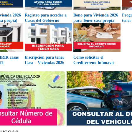
vienda 2026
Registro para acceder a
Bono para Vivienda 2026
Prog
a propia)
Casas del Gobierno
para Tener casa propia
tener
RIR casas
Inscripción para tener
Cómo solicitar el
IT
Casa – Viviendas 2026
Crediterreno Infonavit