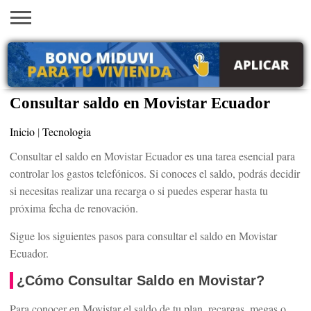
INICIO
AYUDAS
VACANTES
SACA
EMPLEOS
TRÁMITES
PRÉSTAMOS
CURSOS
HOGAR
BELLEZA
ECONÓMICAS
EN EEUU
TU
VISA
Consultar saldo en Movistar Ecuador
Inicio
|
Tecnologia
Consultar el saldo en Movistar Ecuador es una tarea esencial para
controlar los gastos telefónicos. Si conoces el saldo, podrás decidir
si necesitas realizar una recarga o si puedes esperar hasta tu
próxima fecha de renovación.
Sigue los siguientes pasos para consultar el saldo en Movistar
Ecuador.
¿Cómo Consultar Saldo en Movistar?
Para conocer en Movistar el saldo de tu plan, recargas, megas o