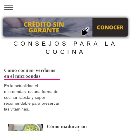
INICIO
AYUDAS
VACANTES
SACA
EMPLEOS
TRÁMITES
PRÉSTAMOS
CURSOS
HOGAR
BELLEZA
ECONÓMICAS
EN EEUU
TU
VISA
CONSEJOS PARA LA
COCINA
Cómo cocinar verduras
en el microondas
En la actualidad el
microondas es una forma de
cocinar rápida y super
recomendable para preservar
las vitaminas...
Cómo madurar un