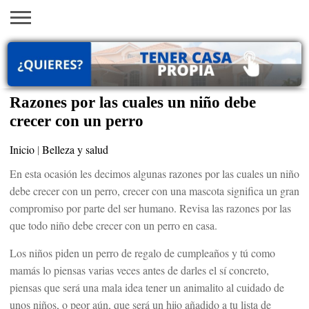
INICIO
AYUDAS
VACANTES
SACA
EMPLEOS
TRÁMITES
PRÉSTAMOS
CURSOS
HOGAR
BELLEZA
ECONÓMICAS
EN EEUU
TU
VISA
Razones por las cuales un niño debe
crecer con un perro
Inicio
|
Belleza y salud
En esta ocasión les decimos algunas razones por las cuales un niño
debe crecer con un perro, crecer con una mascota significa un gran
compromiso por parte del ser humano. Revisa las razones por las
que todo niño debe crecer con un perro en casa.
Los niños piden un perro de regalo de cumpleaños y tú como
mamás lo piensas varias veces antes de darles el sí concreto,
piensas que será una mala idea tener un animalito al cuidado de
unos niños, o peor aún, que será un hijo añadido a tu lista de