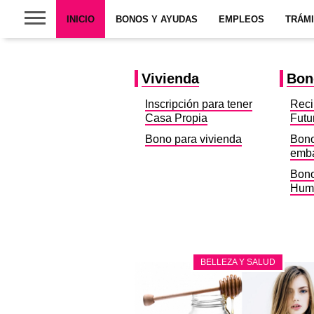
INICIO
BONOS Y AYUDAS
EMPLEOS
TRÁM
Vivienda
Bon
Inscripción para tener
Reci
Casa Propia
Futu
Bono para vivienda
Bono
emb
Bono
Hum
BELLEZA Y SALUD