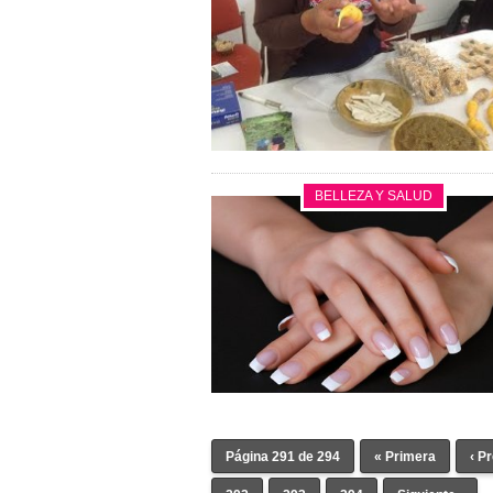
BELLEZA Y SALUD
Página 291 de 294
« Primera
‹ P