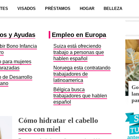
ITES
VISADOS
PRÉSTAMOS
HOGAR
BELLEZA
os y Ayudas
Empleo en Europa
bir Bono Infancia
Suiza está ofreciendo
ro
trabajo a personas que
hablen español
 para mujeres
arazadas
Noruega esta contratando
trabajadores de
 de Desarrollo
latinoamerica
ano
Gob
Bélgica busca
la
trabajadores que hablen
pa
español
Cómo hidratar el cabello
seco con miel