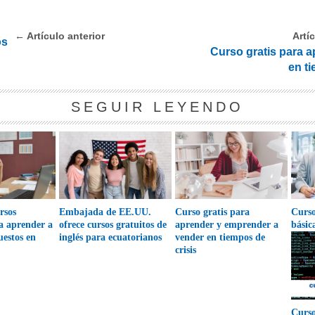
← Artículo anterior
Artí
os
Curso gratis para 
en t
SEGUIR LEYENDO
rsos
Embajada de EE.UU.
Curso gratis para
Curso
ra aprender a
ofrece cursos gratuitos de
aprender y emprender a
básic
uestos en
inglés para ecuatorianos
vender en tiempos de
crisis
Curso