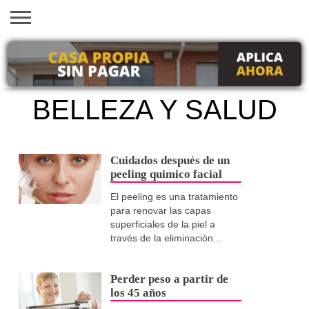
INICIO
AYUDAS
VACANTES
SACA
EMPLEOS
TRÁMITES
PRÉSTAMOS
CURSOS
HOGAR
BELLEZA
ECONÓMICAS
EN EEUU
TU
VISA
BELLEZA Y SALUD
Cuidados después de un
peeling quimico facial
El peeling es una tratamiento
para renovar las capas
superficiales de la piel a
través de la eliminación...
Perder peso a partir de
los 45 años