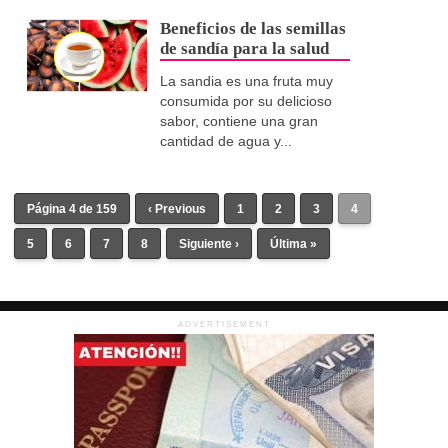
Beneficios de las semillas
de sandía para la salud
La sandia es una fruta muy
consumida por su delicioso
sabor, contiene una gran
cantidad de agua y...
Página 4 de 159
‹ Previous
1
2
3
4
5
6
7
8
Siguiente ›
Última »
ADVERTISEMENT