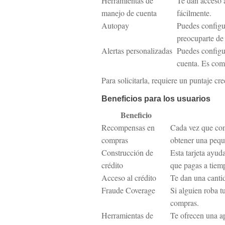
Herramientas de
Te dan acceso 
manejo de cuenta
fácilmente.
Autopay
Puedes configu
preocuparte de
Alertas personalizadas
Puedes configur
cuenta. Es como
Para solicitarla, requiere un puntaje c
Beneficios para los usuarios
Beneficio
Recompensas en
Cada vez que com
compras
obtener una peque
Construcción de
Esta tarjeta ayu
crédito
que pagas a tiem
Acceso al crédito
Te dan una cantid
Fraude Coverage
Si alguien roba t
compras.
Herramientas de
Te ofrecen una ap