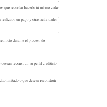
t
nes que recordar hacerlo tú mismo cada
e
r
c
 realizado un pago y otras actividades
a
r
d
rediticio durante el proceso de
 desean reconstruir su perfil crediticio.
dito limitado o que desean reconstruir