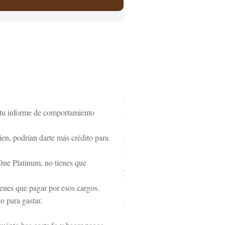
2
.
o tu informe de comportamiento
C
r
ien, podrían darte más crédito para
e
d
i
 One Platinum, no tienes que
t
O
tienes que pagar por esos cargos.
n
o para gastar.
e
B