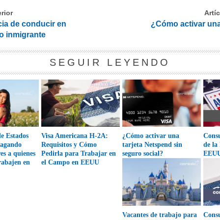
rior
Artí
cia de conducir en
¿Cómo activar una
o inmigrante
SEGUIR LEYENDO
de Estados
Visa Americana H-2A:
¿Cómo activar una
Consu
pagando
Requisitos y Cómo
tarjeta Netspend sin
de la
es a quienes
Pedirla para Trabajar en
seguro social?
EEU
rabajen en
el Campo en EEUU
Vacantes de trabajo para
Consu