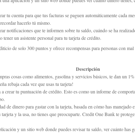
a una aplicación y un sitio web donde puedes ver cuánto dinero tienes,
rar tu cuenta para que tus facturas se paguen automáticamente cada mes
 recordar hacerlo tú mismo.
ar notificaciones que te informen sobre tu saldo, cuándo se ha realizad
 tener un asistente personal para tu tarjeta de crédito.
rediticio de solo 300 puntos y ofrece recompensas para personas con mal 
Descripción
pras cosas como alimentos, gasolina y servicios básicos, te dan un 1% 
ña rebaja cada vez que usas tu tarjeta!
da a crear tu puntuación de crédito. Esto es como un informe de compor
po.
ad de dinero para gastar con la tarjeta, basada en cómo has manejado e
u tarjeta y la usa, no tienes que preocuparte. Credit One Bank te proteg
licación y un sitio web donde puedes revisar tu saldo, ver cuánto has g