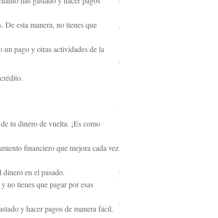
 cuánto has gastado y hacer pagos
a
n
k
. De esta manera, no tienes que
V
i
o un pago y otras actividades de la
s
a
crédito.
3
.
de tu dinero de vuelta. ¡Es como
I
n
tamiento financiero que mejora cada vez
d
i
g
l dinero en el pasado.
o
e y no tienes que pagar por esas
M
a
astado y hacer pagos de manera fácil.
s