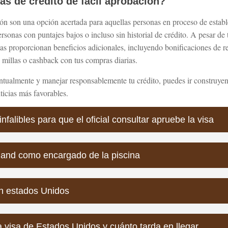
tas de crédito de fácil aprobación?
ción son una opción acertada para aquellas personas en proceso de establ
sonas con puntajes bajos o incluso sin historial de crédito. A pesar de 
jetas proporcionan beneficios adicionales, incluyendo bonificaciones de 
millas o cashback con tus compras diarias.
ntualmente y manejar responsablemente tu crédito, puedes ir construyend
ticias más favorables.
nfalibles para que el oficial consultar apruebe la visa
yland como encargado de la piscina
en estados Unidos
a visa de Estados Unidos y cuánto tarda en llegar