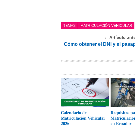
TEMAS
MATRICULACIÓN VEHICULAR
← Artículo ante
Cómo obtener el DNI y el pasa
Calendario de
Requisitos p
Matriculación Vehicular
Matriculació
2026
en Ecuador