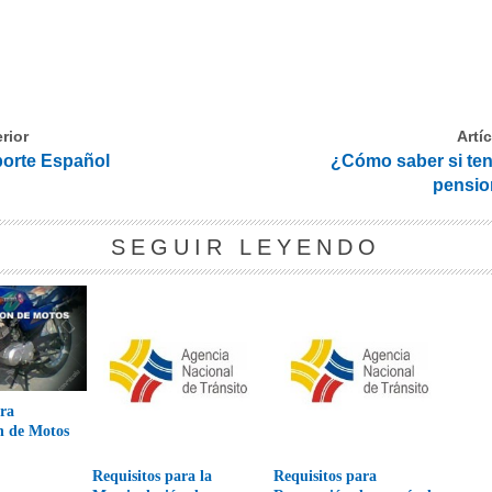
rior
Artí
porte Español
¿Cómo saber si ten
pensio
SEGUIR LEYENDO
ara
n de Motos
Requisitos para la
Requisitos para