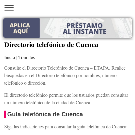
INICIO
AYUDAS
VACANTES
SACA
EMPLEOS
TRÁMITES
PRÉSTAMOS
CURSOS
HOGAR
BELLEZA
ECONÓMICAS
EN EEUU
TU
VISA
Directorio telefónico de Cuenca
Inicio
|
Trámites
Consulte el Directorio Telefónico de Cuenca – ETAPA. Realice
búsquedas en el Directorio telefónico por nombres, número
telefónico o dirección.
El directorio telefónico permite que los usuarios puedan consultar
un número telefónico de la ciudad de Cuenca.
Guía telefónica de Cuenca
Siga las indicaciones para consultar la guía telefónica de Cuenca: