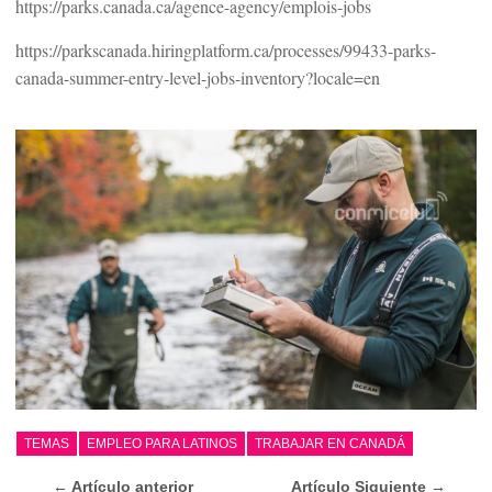
https://parks.canada.ca/agence-agency/emplois-jobs
https://parkscanada.hiringplatform.ca/processes/99433-parks-
canada-summer-entry-level-jobs-inventory?locale=en
TEMAS
EMPLEO PARA LATINOS
TRABAJAR EN CANADÁ
← Artículo anterior
Artículo Siguiente →