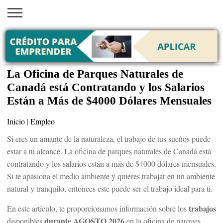
INICIO
AYUDAS
VACANTES
SACA
EMPLEOS
TRÁMITES
PRÉSTAMOS
CURSOS
HOGAR
BELLEZA
ECONÓMICAS
EN EEUU
TU
VISA
La Oficina de Parques Naturales de
Canadá está Contratando y los Salarios
Están a Más de $4000 Dólares Mensuales
Inicio
|
Empleo
Si eres un amante de la naturaleza, el trabajo de tus sueños puede
estar a tu alcance. La oficina de parques naturales de Canadá está
contratando y los salarios están a más de $4000 dólares mensuales.
Si te apasiona el medio ambiente y quieres trabajar en un ambiente
natural y tranquilo, entonces este puede ser el trabajo ideal para ti.
trabajos
En este artículo, te proporcionamos información sobre los
durante AGOSTO 2026
disponibles
en la oficina de parques