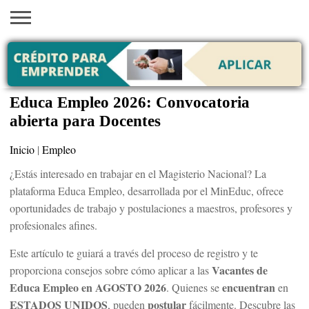
INICIO
AYUDAS
VACANTES
SACA
EMPLEOS
TRÁMITES
PRÉSTAMOS
CURSOS
HOGAR
BELLEZA
ECONÓMICAS
EN EEUU
TU
VISA
Educa Empleo 2026: Convocatoria
abierta para Docentes
Inicio
|
Empleo
¿Estás interesado en trabajar en el Magisterio Nacional? La
plataforma Educa Empleo, desarrollada por el MinEduc, ofrece
oportunidades de trabajo y postulaciones a maestros, profesores y
profesionales afines.
Este artículo te guiará a través del proceso de registro y te
Vacantes de
proporciona consejos sobre cómo aplicar a las
Educa Empleo en AGOSTO 2026
encuentran
. Quienes se
en
ESTADOS UNIDOS
postular
, pueden
fácilmente. Descubre las