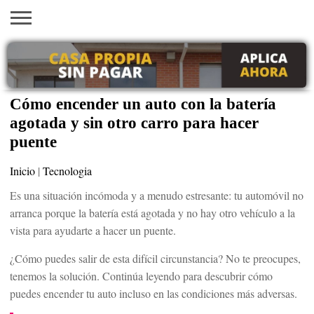
INICIO
AYUDAS
VACANTES
SACA
EMPLEOS
TRÁMITES
PRÉSTAMOS
CURSOS
HOGAR
BELLEZA
ECONÓMICAS
EN EEUU
TU
VISA
Cómo encender un auto con la batería
agotada y sin otro carro para hacer
puente
Inicio
|
Tecnologia
Es una situación incómoda y a menudo estresante: tu automóvil no
arranca porque la batería está agotada y no hay otro vehículo a la
vista para ayudarte a hacer un puente.
¿Cómo puedes salir de esta difícil circunstancia? No te preocupes,
tenemos la solución. Continúa leyendo para descubrir cómo
puedes encender tu auto incluso en las condiciones más adversas.