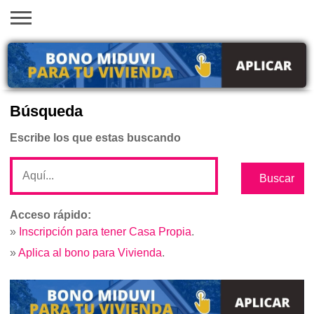
INICIO
AYUDAS
VACANTES
SACA
EMPLEOS
TRÁMITES
PRÉSTAMOS
CURSOS
HOGAR
BELLEZA
ECONÓMICAS
EN EEUU
TU
VISA
Búsqueda
Escribe los que estas buscando
Acceso rápido:
»
Inscripción para tener Casa Propia
.
»
Aplica al bono para Vivienda
.