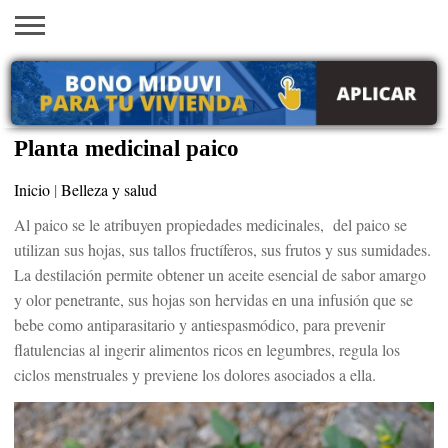
INICIO
AYUDAS
VACANTES
SACA
EMPLEOS
TRÁMITES
PRÉSTAMOS
CURSOS
HOGAR
BELLEZA
ECONÓMICAS
EN EEUU
TU
VISA
Planta medicinal paico
Inicio
|
Belleza y salud
Al paico se le atribuyen propiedades medicinales, del paico se
utilizan sus hojas, sus tallos fructíferos, sus frutos y sus sumidades.
La destilación permite obtener un aceite esencial de sabor amargo
y olor penetrante, sus hojas son hervidas en una infusión que se
bebe como antiparasitario y antiespasmódico, para prevenir
flatulencias al ingerir alimentos ricos en legumbres, regula los
ciclos menstruales y previene los dolores asociados a ella.