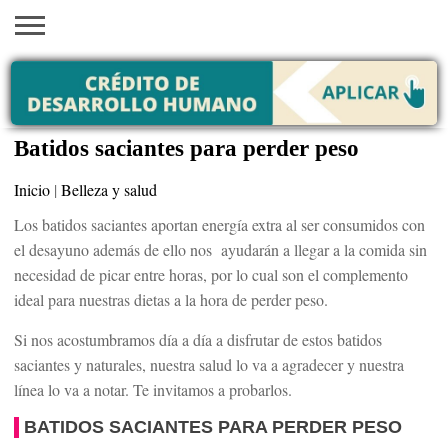
INICIO
AYUDAS
VACANTES
SACA
EMPLEOS
TRÁMITES
PRÉSTAMOS
CURSOS
HOGAR
BELLEZA
ECONÓMICAS
EN EEUU
TU
VISA
Batidos saciantes para perder peso
Inicio
|
Belleza y salud
Los batidos saciantes aportan energía extra al ser consumidos con
el desayuno además de ello nos ayudarán a llegar a la comida sin
necesidad de picar entre horas, por lo cual son el complemento
ideal para nuestras dietas a la hora de perder peso.
Si nos acostumbramos día a día a disfrutar de estos batidos
saciantes y naturales, nuestra salud lo va a agradecer y nuestra
línea lo va a notar. Te invitamos a probarlos.
BATIDOS SACIANTES PARA PERDER PESO