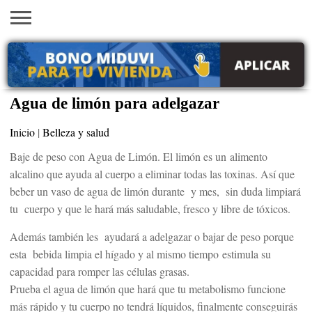
INICIO
AYUDAS
VACANTES
SACA
EMPLEOS
TRÁMITES
PRÉSTAMOS
CURSOS
HOGAR
BELLEZA
ECONÓMICAS
EN EEUU
TU
VISA
Agua de limón para adelgazar
Inicio
|
Belleza y salud
Baje de peso con Agua de Limón. El limón es un alimento
alcalino que ayuda al cuerpo a eliminar todas las toxinas. Así que
beber un vaso de agua de limón durante y mes, sin duda limpiará
tu cuerpo y que le hará más saludable, fresco y libre de tóxicos.
Además también les ayudará a adelgazar o bajar de peso porque
esta bebida limpia el hígado y al mismo tiempo estimula su
capacidad para romper las células grasas.
Prueba el agua de limón que hará que tu metabolismo funcione
más rápido y tu cuerpo no tendrá líquidos, finalmente conseguirás