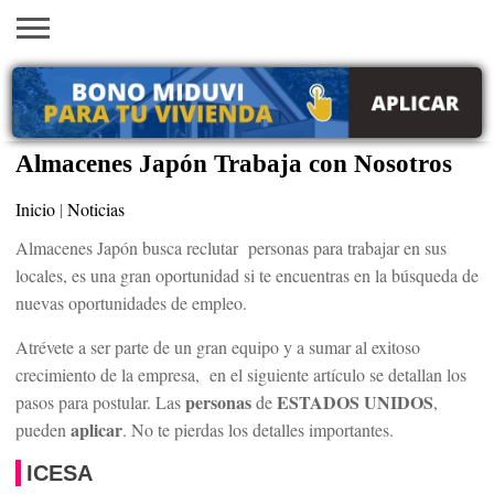
INICIO
AYUDAS
VACANTES
SACA
EMPLEOS
TRÁMITES
PRÉSTAMOS
CURSOS
HOGAR
BELLEZA
ECONÓMICAS
EN EEUU
TU
VISA
Almacenes Japón Trabaja con Nosotros
Inicio
|
Noticias
Almacenes Japón busca reclutar personas para trabajar en sus
locales, es una gran oportunidad si te encuentras en la búsqueda de
nuevas oportunidades de empleo.
Atrévete a ser parte de un gran equipo y a sumar al exitoso
crecimiento de la empresa, en el siguiente artículo se detallan los
personas
ESTADOS UNIDOS
pasos para postular. Las
de
,
aplicar
pueden
. No te pierdas los detalles importantes.
ICESA