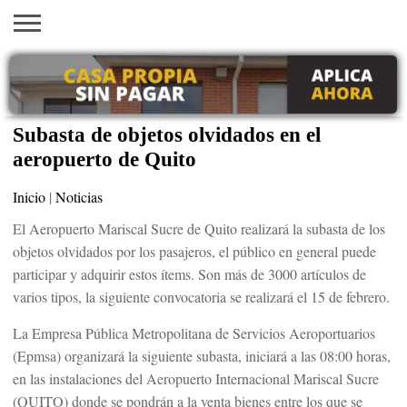
INICIO
AYUDAS
VACANTES
SACA
EMPLEOS
TRÁMITES
PRÉSTAMOS
CURSOS
HOGAR
BELLEZA
ECONÓMICAS
EN EEUU
TU
VISA
Subasta de objetos olvidados en el
aeropuerto de Quito
Inicio
|
Noticias
El Aeropuerto Mariscal Sucre de Quito realizará la subasta de los
objetos olvidados por los pasajeros, el público en general puede
participar y adquirir estos ítems. Son más de 3000 artículos de
varios tipos, la siguiente convocatoria se realizará el 15 de febrero.
La Empresa Pública Metropolitana de Servicios Aeroportuarios
(Epmsa) organizará la siguiente subasta, iniciará a las 08:00 horas,
en las instalaciones del Aeropuerto Internacional Mariscal Sucre
(QUITO) donde se pondrán a la venta bienes entre los que se