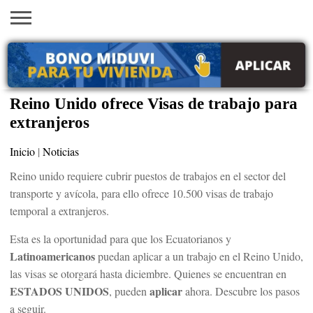
INICIO
AYUDAS
VACANTES
SACA
EMPLEOS
TRÁMITES
PRÉSTAMOS
CURSOS
HOGAR
BELLEZA
ECONÓMICAS
EN EEUU
TU
VISA
Reino Unido ofrece Visas de trabajo para
extranjeros
Inicio
|
Noticias
Reino unido requiere cubrir puestos de trabajos en el sector del
transporte y avícola, para ello ofrece 10.500 visas de trabajo
temporal a extranjeros.
Esta es la oportunidad para que los Ecuatorianos y
Latinoamericanos
puedan aplicar a un trabajo en el Reino Unido,
las visas se otorgará hasta diciembre. Quienes se encuentran en
ESTADOS UNIDOS
aplicar
, pueden
ahora. Descubre los pasos
a seguir.