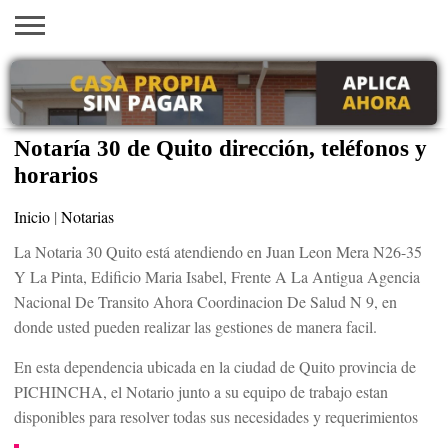
INICIO
AYUDAS
VACANTES
SACA
EMPLEOS
TRÁMITES
PRÉSTAMOS
CURSOS
HOGAR
BELLEZA
ECONÓMICAS
EN EEUU
TU
VISA
Notaría 30 de Quito dirección, teléfonos y
horarios
Inicio
|
Notarias
La Notaria 30 Quito está atendiendo en Juan Leon Mera N26-35
Y La Pinta, Edificio Maria Isabel, Frente A La Antigua Agencia
Nacional De Transito Ahora Coordinacion De Salud N 9, en
donde usted pueden realizar las gestiones de manera facil.
En esta dependencia ubicada en la ciudad de Quito provincia de
PICHINCHA, el Notario junto a su equipo de trabajo estan
disponibles para resolver todas sus necesidades y requerimientos