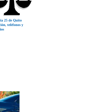
ía 25 de Quito
ción, teléfonos y
ios