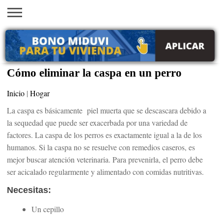
INICIO
AYUDAS
VACANTES
SACA
EMPLEOS
TRÁMITES
PRÉSTAMOS
CURSOS
HOGAR
BELLEZA
ECONÓMICAS
EN EEUU
TU
VISA
Cómo eliminar la caspa en un perro
Inicio
|
Hogar
La caspa es básicamente piel muerta que se descascara debido a
la sequedad que puede ser exacerbada por una variedad de
factores. La caspa de los perros es exactamente igual a la de los
humanos. Si la caspa no se resuelve con remedios caseros, es
mejor buscar atención veterinaria. Para prevenirla, el perro debe
ser acicalado regularmente y alimentado con comidas nutritivas.
Necesitas:
Un cepillo