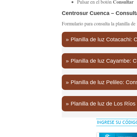
Consultar
Pulsar en el botón
Centrosur Cuenca – Consulta
Formulario para consulta la planilla de
Planilla de luz Cotacachi: 
Planilla de luz Cayambe: C
Planilla de luz Pelileo: Con
Planilla de luz de Los Ríos